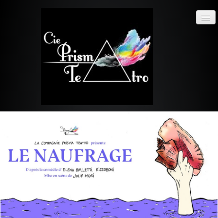
Cie
prisma
teatro
ACCUEIL
ACTUALITÉS
SPECTACLES
PHOTOS
▼
LA COMPAGNIE